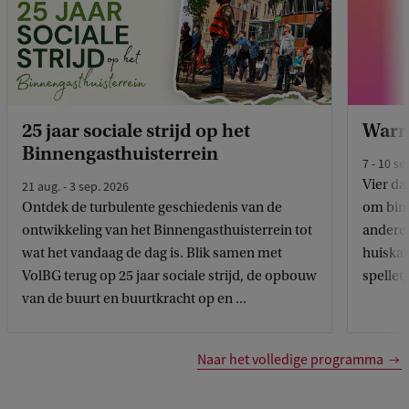
25 jaar sociale strijd op het
Warm
Binnengasthuisterrein
7 - 10 se
Vier da
21 aug. - 3 sep. 2026
Ontdek de turbulente geschiedenis van de
om binn
ontwikkeling van het Binnengasthuisterrein tot
anderen
wat het vandaag de dag is. Blik samen met
huiskam
VolBG terug op 25 jaar sociale strijd, de opbouw
spellet
van de buurt en buurtkracht op en ...
Naar het volledige programma