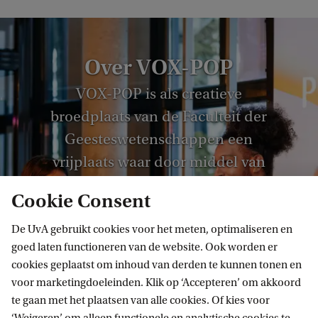
>
Over VOX-POP
VOX-POP is als creatieve
broedplaats van de Faculteit der
Geesteswetenschappen een
vrijplaats waar door middel van
innovatieve en inspirerende
Cookie Consent
programmering een brug wordt
geslagen tussen de academische
De UvA gebruikt cookies voor het meten, optimaliseren en
goed laten functioneren van de website. Ook worden er
gemeenschap en de stad, tussen
cookies geplaatst om inhoud van derden te kunnen tonen en
kunst en wetenschap, tussen
voor marketingdoeleinden. Klik op ‘Accepteren’ om akkoord
cultuur en samenleving.
te gaan met het plaatsen van alle cookies. Of kies voor