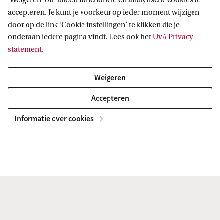
‘Weigeren’ om alleen functionele en analytische cookies te
accepteren. Je kunt je voorkeur op ieder moment wijzigen
door op de link ‘Cookie instellingen’ te klikken die je
Lees verder
onderaan iedere pagina vindt. Lees ook het
UvA Privacy
statement
.
Weigeren
>
Accepteren
Zelf organiseren?
Informatie over cookies
Ben jij een student of alumnus en
heb je een origineel idee voor een
evenement? Wil jij als docent onze
ruimte gebruiken om een
onderzoek tot leven te laten
komen? Of ben jij die enthousiaste
kunstenaar uit de buurt die wil