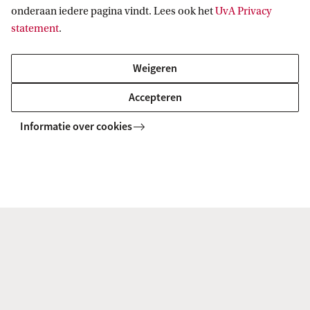
onderaan iedere pagina vindt. Lees ook het
UvA Privacy
statement
.
Weigeren
Accepteren
Informatie over cookies
Close Up's
De programmering van VOX-POP wordt mede-verzorgd
door een jaarlijks wisselende groep van getalenteerde
studenten. Sinds 2016 organiseren zij iedere 6-8 weken een
CLOSE UP: avonden waarin een maatschappelijk thema ...