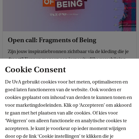
Open call: Fragments of Being
Zijn jouw inspiratiebronnen zichtbaar via de kleding die je
draagt? Kunnen mensen aan jouw uiterlijke verschijning
zien naar wat voor soort muziek je luistert? En wil jij je
Cookie Consent
zorgvuldig samengestelde, veelzijdige ...
De UvA gebruikt cookies voor het meten, optimaliseren en
goed laten functioneren van de website. Ook worden er
cookies geplaatst om inhoud van derden te kunnen tonen en
voor marketingdoeleinden. Klik op ‘Accepteren’ om akkoord
te gaan met het plaatsen van alle cookies. Of kies voor
‘Weigeren’ om alleen functionele en analytische cookies te
accepteren. Je kunt je voorkeur op ieder moment wijzigen
Zie ook
door op de link ‘Cookie instellingen’ te klikken die je