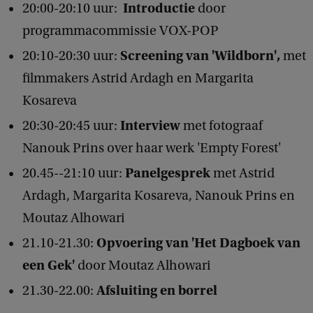
Introductie
20:00-20:10 uur:
door
n
programmacommissie VOX-POP
G
e
Screening
van 'Wildborn',
20:10-20:30 uur:
met
n
filmmakers Astrid Ardagh en Margarita
i
Kosareva
a
Interview
20:30-20:45 uur:
met fotograaf
a
Nanouk Prins over haar werk 'Empty Forest'
l
Panelgesprek
20.45--21:10 uur:
met Astrid
Ardagh, Margarita Kosareva, Nanouk Prins en
Moutaz Alhowari
Opvoering van 'Het Dagboek van
21.10-21.30:
een Gek'
door Moutaz Alhowari
Afsluiting en borrel
21.30-22.00: