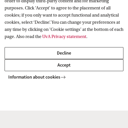
order to display third-party content and for marketing
purposes. Click 'Accept' to agree to the placement of all
column2
cookies; if you only want to accept functional and analytical
cookies, select ‘Decline’. You can change your preferences at
column3
any time by clicking on 'Cookie settings' at the bottom of each
page. Also read the
UvA Privacy statement
.
column4
Decline
Accept
Information about cookies
Copyright UvA 2026
About this site
Privacy
Cookie settings