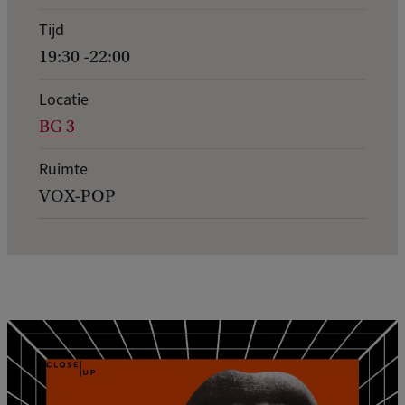
r
Tijd
n
19:30 -22:00
g
e
Locatie
BG 3
g
e
Ruimte
v
VOX-POP
e
n
s
v
a
n
e