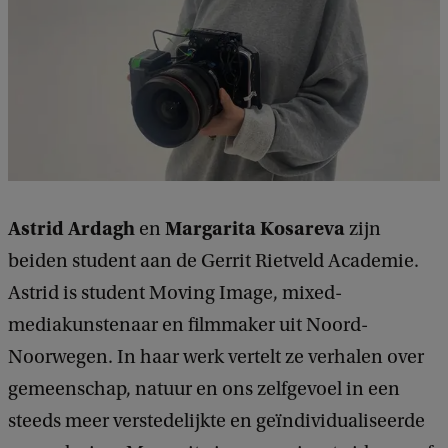
e
e
d
b
a
c
k
Astrid Ardagh
Margarita Kosareva
en
zijn
beiden student aan de Gerrit Rietveld Academie.
Astrid is student Moving Image, mixed-
mediakunstenaar en filmmaker uit Noord-
Noorwegen. In haar werk vertelt ze verhalen over
gemeenschap, natuur en ons zelfgevoel in een
steeds meer verstedelijkte en geïndividualiseerde