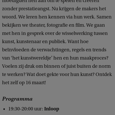
moedigden hen aan om te spelen en creëren
P
zonder prestatieangst. Nu krijgen de makers het
#
woord. We leren hen kennen via hun werk. Samen
3
bekijken we theater, fotografie en film. We gaan
:
met hen in gesprek over de wisselwerking tussen
T
kunst, kunstenaar en publiek. Want hoe
u
beïnvloeden de verwachtingen, regels en trends
s
van ‘het kunstwereldje’ hen en hun maakproces?
s
Voelen zij druk om binnen of juist buiten de norm
e
te werken? Wat doet gekte voor hun kunst? Ontdek
n
het zelf op 16 maart!
G
e
Programma
k
Inloop
19:30-20:00 uur:
e