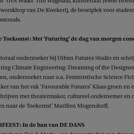
n ‘UvA Walks’ Tim Wagelaar, kunstenaar Jessie Hoef
e worskhop van De Kwekerij, de broeiplek voor studen
ssionals.
e Toekomst: Met 'Futuring' de dag van morgen con
oraal onderzoeker bij Urban Futures Studio en schri
ning Climate Engineering: Dreaming of the Designer
n, onderzoeker naar o.a. Feministische Science Fict
ker van het vak ‘Favourable Futures’ Klaas groen en 
hrijven met theatermaker, cultureel ondernemer en o
ven naar de Toekomst’ Marilien Mogendorff.
FEEST: In de ban van DE DANS