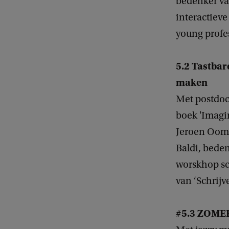
bedenker va
interactiev
young profe
5.2 Tastbar
maken
Met postdoct
boek 'Imagi
Jeroen Oome
Baldi, beden
worskhop sc
van ‘Schrij
#5.3 ZOMER