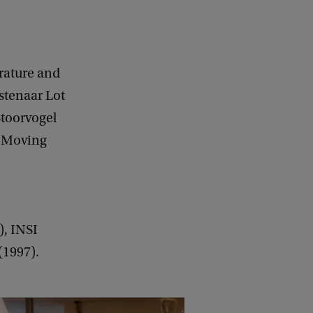
erature and
stenaar Lot
toorvogel
n Moving
), INSI
(1997).