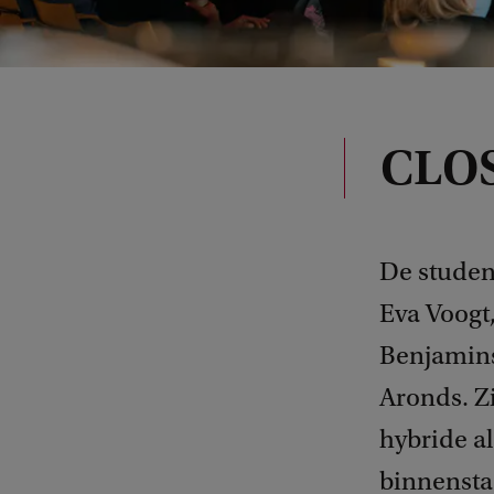
CLOS
De studen
Eva Voogt
Benjamins
Aronds. Z
hybride a
binnensta