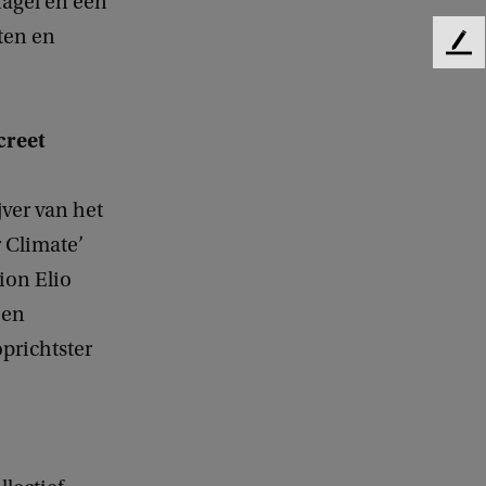
nagel en een
ten en
F
e
e
d
creet
b
a
c
jver van het
k
 Climate’
ion Elio
een
prichtster