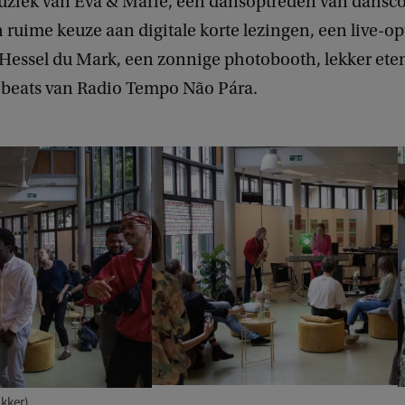
uziek van Eva & Marie, een dansoptreden van danscol
uime keuze aan digitale korte lezingen, een live-o
Hessel du Mark, een zonnige photobooth, lekker ete
beats van Radio Tempo Não Pára.
ukker)