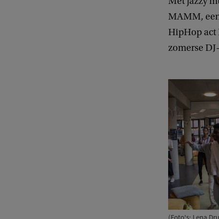
Met jazzy m
MAMM, een r
HipHop act 
zomerse DJ-
(Foto's: Lena Dr