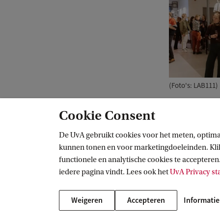
(Foto's: LAB111)
Cookie Consent
VOX-POP
Hoogtepunten
De UvA gebruikt cookies voor het meten, optima
kunnen tonen en voor marketingdoeleinden. Klik 
functionele en analytische cookies te accepteren.
VOX-POP
iedere pagina vindt. Lees ook het
UvA Privacy s
Volg ons op sociale media
Weigeren
Accepteren
Informatie