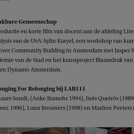
aakbare Gemeenschap
oductie en korte film van docent aan de afdeling Lit
alysis van de UvA Aylin Kuryel, een workshop van kun
over Community Building in Amsterdam met Jasper S
emie van de Stad en het kunstproject Blauwdruk va
t en Dynamo Amsterdam.
Longing For Belonging bij LAB111
aars Sondi, (Anke Rumohr 1994), Inês Queirós (1989
eer, 1996), Luna Brouwers (1998) en Marlien Peeters 