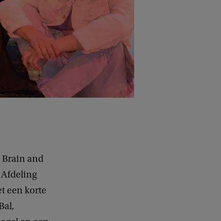
 Brain and
 Afdeling
t een korte
Bal,