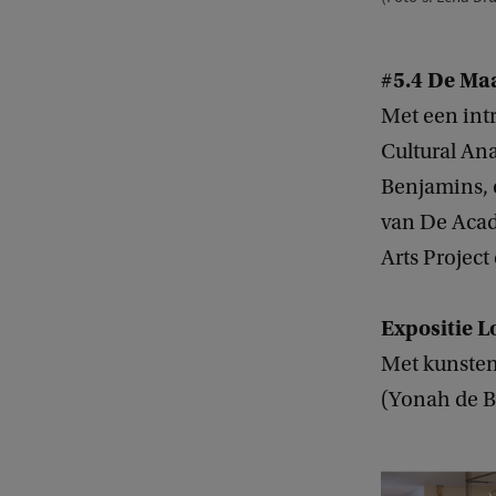
#5.4 De M
Met een intr
Cultural An
Benjamins, 
van De Acad
Arts Projec
Expositie 
Met kunsten
(Yonah de B