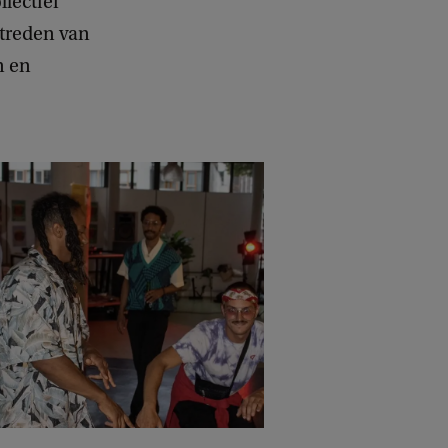
lectief
ptreden van
n en