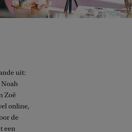
nde uit:
, Noah
n Zoë
el online,
door de
t een