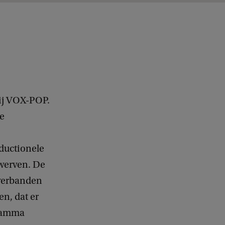
ij VOX-POP.
ze
ductionele
 werven. De
 verbanden
n, dat er
gramma