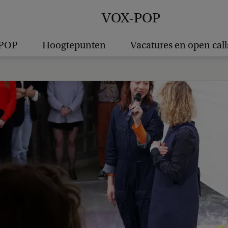
VOX-POP
-POP
Hoogtepunten
Vacatures en open call