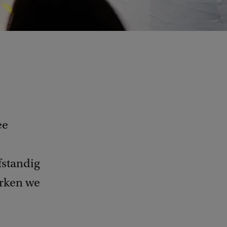
ee
fstandig
erken we