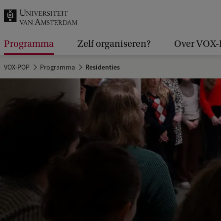
k
.
.
Programma
Zelf organiseren?
Over VOX
.
VOX-POP
Programma
Residenties