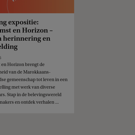
g expositie:
mst en Horizon –
 herinnering en
elding
6
en Horizon brengt de
gheid van de Marokkaans-
se gemeenschap tot leven in een
elling met werk van diverse
rs. Stap in de belevingswereld
makers en ontdek verhalen ...