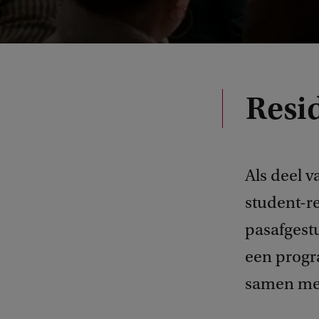
Resi
Als deel 
student-re
pasafgest
een progr
samen met