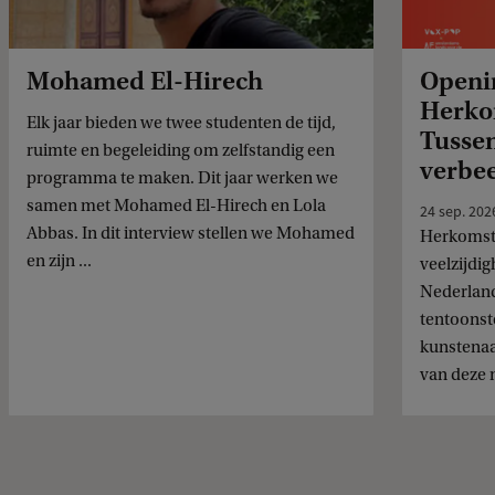
Mohamed El-Hirech
Openin
Herko
Elk jaar bieden we twee studenten de tijd,
Tussen
ruimte en begeleiding om zelfstandig een
verbe
programma te maken. Dit jaar werken we
samen met Mohamed El-Hirech en Lola
24 sep. 202
Abbas. In dit interview stellen we Mohamed
Herkomst 
en zijn ...
veelzijdi
Nederland
tentoonst
kunstenaa
van deze 